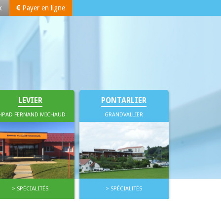
k
Payer en ligne
l’EHPAD du Larmont et le site du Grandvallier), l’hôpital René Salins de
LEVIER
PONTARLIER
HPAD FERNAND MICHAUD
GRANDVALLIER
> SPÉCIALITÉS
> SPÉCIALITÉS