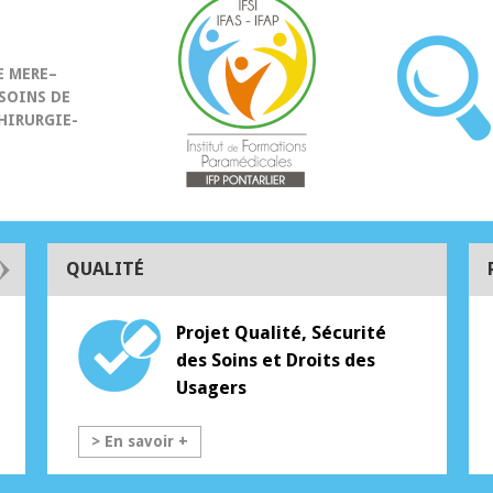
S
E MERE–
SOINS DE
HIRURGIE-
QUALITÉ
Mémoires Vives de
Projet Qualité, Sécurité
FORMATION AS
Haute Comté
des Soins et Droits des
Vous êtes
ASH
(age
d'infos]
Usagers
[+ d'infos]
> En savoir +