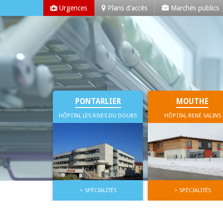
Urgences
Plans d'accès
Marchés publics
Centre Hospitalier Interco
Le Centre Hospitalier Intercommunal de Haute-Comté (CHIHC) regroupe dep
Mouthe, l’EHPAD / FAS Chemin de Yoline de Nozeroy et l’EHPAD Fernand
PONTARLIER
MOUTHE
HÔPITAL LES RIVES DU DOUBS
HÔPITAL RENÉ SALINS
> SPÉCIALITÉS
> SPÉCIALITÉS