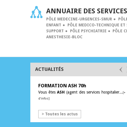
ANNUAIRE DES SERVICE
PÔLE MEDECINE-URGENCES-SMUR
PÔL
ENFANT
PÔLE MEDICO-TECHNIQUE ET 
SUPPORT
PÔLE PSYCHIATRIE
PÔLE C
ANESTHESIE-BLOC
ACTUALITÉS
 Vives de
FORMATION ASH 70h
omté
Vous êtes
ASH
(agent des services hospitalier...
[+
d'infos]
> Toutes les actus