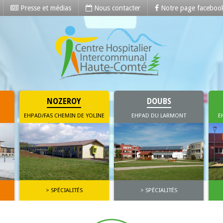
Presse et médias
Nous contacter
Notre page faceboo
mmunal de Haute-Comté
uis le 1er janvier 2013, le Centre Hospitalier de Pontarlier (intégrant 
 Michaud de Levier.
NOZEROY
DOUBS
EHPAD/FAS CHEMIN DE YOLINE
EHPAD DU LARMONT
E
> SPÉCIALITÉS
> SPÉCIALITÉS