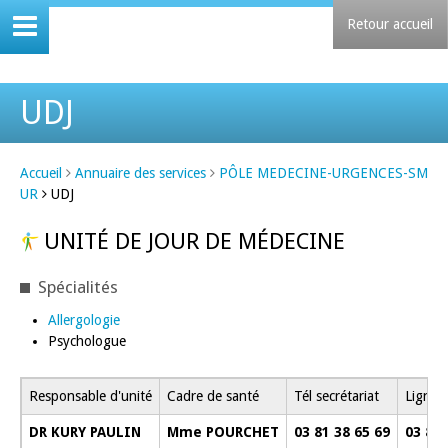
Retour accueil
UDJ
Accueil
Annuaire des services
PÔLE MEDECINE-URGENCES-SM
UR
UDJ
UNITÉ DE JOUR DE MÉDECINE
Spécialités
Allergologie
Psychologue
Responsable d'unité
Cadre de santé
Tél secrétariat
Ligne d
DR KURY PAULIN
Mme POURCHET
03 81 38 65 69
03 81 