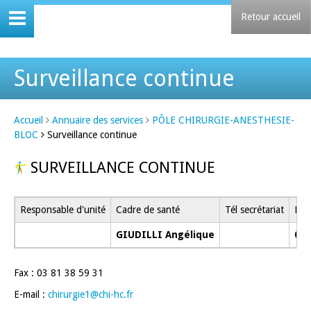
Retour accueil
Surveillance continue
Accueil
Annuaire des services
PÔLE CHIRURGIE-ANESTHESIE-
BLOC
Surveillance continue
SURVEILLANCE CONTINUE
Responsable d'unité
Cadre de santé
Tél secrétariat
Lign
GIUDILLI Angélique
03 
Fax : 03 81 38 59 31
E-mail :
chirurgie1
@
chi-hc
.fr