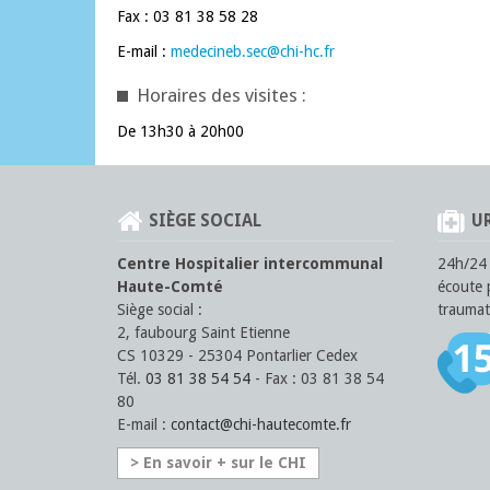
Fax : 03 81 38 58 28
E-mail :
medecineb.sec
@
chi-hc
.fr
Horaires des visites :
De 13h30 à 20h00
SIÈGE SOCIAL
UR
Centre Hospitalier intercommunal
24h/24 
Haute-Comté
écoute 
Siège social :
traumat
2, faubourg Saint Etienne
CS 10329 - 25304 Pontarlier Cedex
Tél.
03 81 38 54 54
- Fax : 03 81 38 54
80
E-mail :
contact
@
chi-hautecomte
.fr
> En savoir + sur le CHI