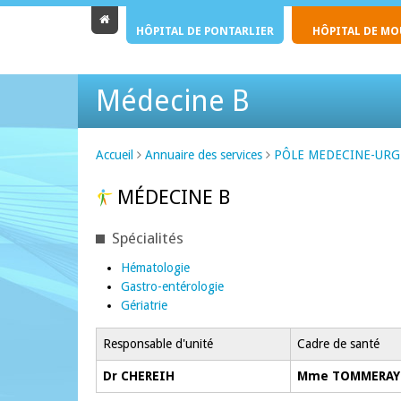
HÔPITAL DE PONTARLIER
HÔPITAL DE M
Médecine B
Accueil
Annuaire des services
PÔLE MEDECINE-UR
MÉDECINE B
Spécialités
Hématologie
Gastro-entérologie
Gériatrie
Responsable d'unité
Cadre de santé
Dr CHEREIH
Mme TOMMERAY