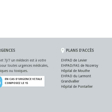
GENCES
PLANS D'ACCÈS
et 7j/7 un médecin est à votre
EHPAD de Levier
pour toutes urgences médicales,
EHPAD/FAS de Nozeroy
iques ou toxiques.
Hôpital de Mouthe
EHPAD du Larmont
EN CAS D'URGENCE VITALE
Grandvallier
COMPOSEZ LE 15
Hôpital de Pontarlier