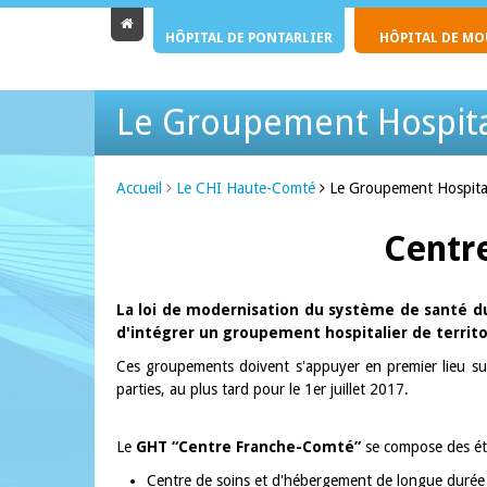
HÔPITAL DE PONTARLIER
HÔPITAL DE M
Le Groupement Hospital
Accueil
Le CHI Haute-Comté
Le Groupement Hospitali
Centr
La loi de modernisation du système de santé du
d'intégrer un groupement hospitalier de territoir
Ces groupements doivent s'appuyer en premier lieu sur
parties, au plus tard pour le 1er juillet 2017.
Le
GHT “Centre Franche-Comté”
se compose des éta
Centre de soins et d'hébergement de longue duré