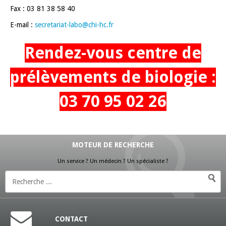
Fax : 03 81 38 58 40
E-mail :
secretariat-labo
@
chi-hc
.fr
Rendez-vous centre de
prélèvements de biologie :
03 70 95 02 26
MOTEUR DE RECHERCHE
Un service ? Un médecin ? Un spécialiste ?
CONTACT